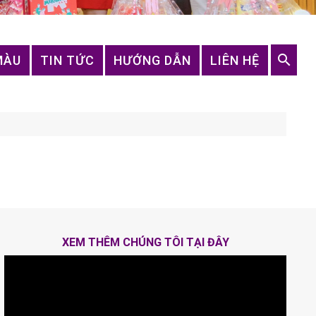
MÀU
TIN TỨC
HƯỚNG DẪN
LIÊN HỆ
XEM THÊM CHÚNG TÔI TẠI ĐÂY