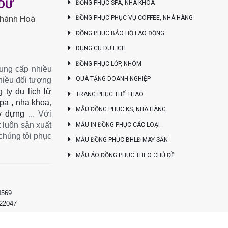
NDƯ
ĐỒNG PHỤC SPA, NHA KHOA
Khánh Hoà
ĐỒNG PHỤC PHỤC VỤ COFFEE, NHÀ HÀNG
ĐỒNG PHỤC BẢO HỘ LAO ĐỘNG
DỤNG CỤ DU LỊCH
ĐỒNG PHỤC LỚP, NHÓM
ung cấp nhiều
QUÀ TẶNG DOANH NGHIỆP
hiều đối tượng
 ty du lịch lữ
TRANG PHỤC THỂ THAO
pa , nha khoa
,
MẪU ĐỒNG PHỤC KS, NHÀ HÀNG
y dựng
... Với
 luôn sản xuất
MẪU IN ĐỒNG PHỤC CÁC LOẠI
chúng tôi phục
MẪU ĐỒNG PHỤC BHLĐ MAY SẴN
MẪU ÁO ĐỒNG PHỤC THEO CHỦ ĐỀ
4569
222047