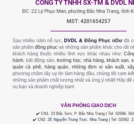
CÔNG TY TNHH SX-TM & DVDL 
ĐC: 22 Lý Phục Man, phường Bắc Nha Trang, tỉnh 
MST: 4201654257
Sau nhiều năm nỗ lực,
DVDL &
Đồng Phục nDư
đã c
sản phẩm
đồng phục
và những sản phẩm khác cho rất n
khách hàng thuộc nhiều lĩnh vực khác nhau như:
Công
hành
, bất động sản,
trường học
,
nhà hàng, khách sạn
,
s
quán cà phê, hàng quán
,
những đơn vị sản xuất, xâ
phương châm lấy uy tín làm hàng đầu, chúng tôi cam kết
những sản phẩm chất lượng nhất và ứng ý nhất! Hãy để 
vụ bạn và doanh nghiệp bạn!
VĂN PHÒNG GIAO DỊCH
✔️ CN1: 23 Bắc Sơn, P. Bắc Nha Trang | Tel:
02586. 56
✔️ CN2:
2E Nguyễn Trung Trực. Nha Trang |
Tel
:
02582. 