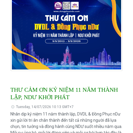
THƯ CẢM ƠN KỶ NIỆM 11 NĂM THÀNH
LẬP, NDƯ KHỞI PHÁT
Tuesday, 14/07/2026 10:13 GMT+7
Nhân dịp kỷ niệm 11 năm thành lập, DVDL & Đồng Phục nDư
xin gửi lời tri ân chân thành đến tất cả những người đã lựa
chọn, tin tưởng và đồng hành cùng NDƯ suốt nhiều năm qua.
Mỗi sự ủng hộ, mỗi lời động viên và mỗi cơ hội hợp tác đều là