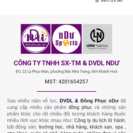
Xem chi tiết
CÔNG TY TNHH SX-TM & DVDL NDƯ
ĐC: 22 Lý Phục Man, phường Bắc Nha Trang, tỉnh Khánh Hoà
MST: 4201654257
Sau nhiều năm nỗ lực,
DVDL &
Đồng Phục nDư
đã
cung cấp nhiều sản phẩm
đồng phục
và những sản
phẩm khác cho rất nhiều đối tượng khách hàng thuộc
nhiều lĩnh vực khác nhau như:
Công ty du lịch lữ hành
,
bất động sản,
trường học
,
nhà hàng, khách sạn
,
spa ,