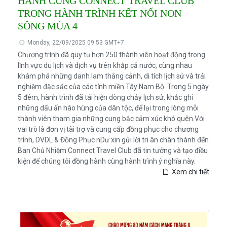
HÀNH CÙNG CONNECT TRAVEL CLUB
TRONG HÀNH TRÌNH KẾT NỐI NON
SÔNG MÙA 4
Monday, 22/09/2025 09:53 GMT+7
Chương trình đã quy tụ hơn 250 thành viên hoạt động trong
lĩnh vực du lịch và dịch vụ trên khắp cả nước, cùng nhau
khám phá những danh lam thắng cảnh, di tích lịch sử và trải
nghiệm đặc sắc của các tỉnh miền Tây Nam Bộ. Trong 5 ngày
5 đêm, hành trình đã tái hiện dòng chảy lịch sử, khắc ghi
những dấu ấn hào hùng của dân tộc, để lại trong lòng mỗi
thành viên tham gia những cung bậc cảm xúc khó quên.Với
vai trò là đơn vị tài trợ và cung cấp đồng phục cho chương
trình, DVDL & Đồng Phục nDư xin gửi lời tri ân chân thành đến
Ban Chủ Nhiệm Connect Travel Club đã tin tưởng và tạo điều
kiện để chúng tôi đồng hành cùng hành trình ý nghĩa này.
Xem chi tiết