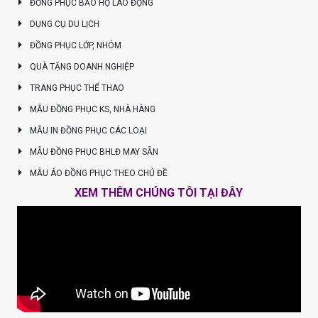
ĐỒNG PHỤC BẢO HỘ LAO ĐỘNG
DỤNG CỤ DU LỊCH
ĐỒNG PHỤC LỚP, NHÓM
QUÀ TẶNG DOANH NGHIỆP
TRANG PHỤC THỂ THAO
MẪU ĐỒNG PHỤC KS, NHÀ HÀNG
MẪU IN ĐỒNG PHỤC CÁC LOẠI
MẪU ĐỒNG PHỤC BHLĐ MAY SẴN
MẪU ÁO ĐỒNG PHỤC THEO CHỦ ĐỀ
XEM THÊM CHÚNG TÔI TẠI ĐÂY