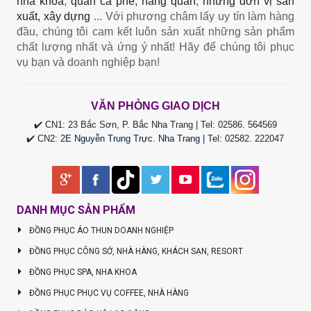
nha khoa
,
quán cà phê, hàng quán
,
những đơn vị sản
xuất, xây dựng
... Với phương châm lấy uy tín làm hàng
đầu, chúng tôi cam kết luôn sản xuất những sản phẩm
chất lượng nhất và ứng ý nhất! Hãy để chúng tôi phục
vụ bạn và doanh nghiệp bạn!
VĂN PHÒNG GIAO DỊCH
✔️ CN1: 23 Bắc Sơn, P. Bắc Nha Trang | Tel:
02586. 564569
✔️ CN2:
2E Nguyễn Trung Trực. Nha Trang |
Tel
:
02582. 222047
DANH MỤC SẢN PHẨM
ĐỒNG PHỤC ÁO THUN DOANH NGHIỆP
ĐỒNG PHỤC CÔNG SỞ, NHÀ HÀNG, KHÁCH SẠN, RESORT
ĐỒNG PHỤC SPA, NHA KHOA
ĐỒNG PHỤC PHỤC VỤ COFFEE, NHÀ HÀNG