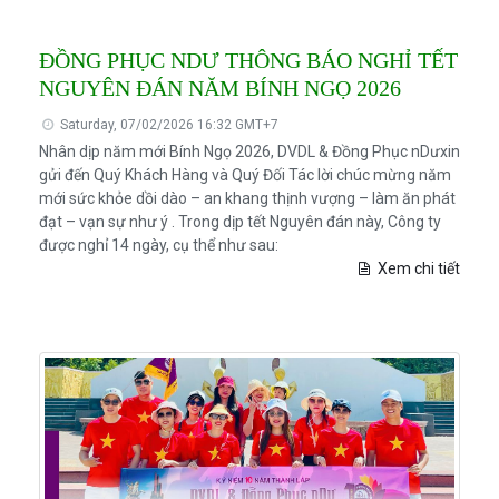
ĐỒNG PHỤC NDƯ THÔNG BÁO NGHỈ TẾT
NGUYÊN ĐÁN NĂM BÍNH NGỌ 2026
Saturday, 07/02/2026 16:32 GMT+7
Nhân dịp năm mới Bính Ngọ 2026, DVDL & Đồng Phục nDưxin
gửi đến Quý Khách Hàng và Quý Đối Tác lời chúc mừng năm
mới sức khỏe dồi dào – an khang thịnh vượng – làm ăn phát
đạt – vạn sự như ý . Trong dịp tết Nguyên đán này, Công ty
được nghỉ 14 ngày, cụ thể như sau:
Xem chi tiết