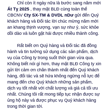
Bảng màu
Chỉ còn ít ngày nữa là bước sang năm mới
Ất Tỵ 2025
, thay mặt BLĐ cùng toàn thể
Tin tức
CBCNV
Cty SX-TM & DVDL nDư
gửi đến Quý
khách hàng và Đối tác lời chúc mừng năm mới
Hướng dẫn
an khang thịnh vượng, vạn sự như ý, sức khỏe
Liên hệ
dồi dào và luôn gặt hái được nhiều thành công.
Rất biết ơn Quý hàng và Đối tác đã đồng
hành và tin tưởng sử dụng các sản phẩm, dịch
vụ của Công ty trong suốt thời gian vừa qua.
Không biết nói gì hơn, thay mặt BLĐ Công ty xin
gửi lời cảm ơn chân thành nhất đến Quý khách
hàng, đối tác và sẽ hứa không ngừng nỗ lực để
mang đến cho Quý khách những sản phẩm,
dịch vụ tốt nhất với chất lượng và giá cả tối ưu
nhất. Chúng tôi rất mong tiếp tục nhận được sự
ủng hộ này và được phục vụ Quý khách hàng
trong thời gian tới.