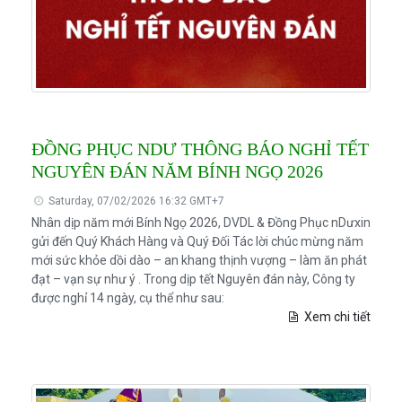
ĐỒNG PHỤC NDƯ THÔNG BÁO NGHỈ TẾT
NGUYÊN ĐÁN NĂM BÍNH NGỌ 2026
Saturday, 07/02/2026 16:32 GMT+7
Nhân dịp năm mới Bính Ngọ 2026, DVDL & Đồng Phục nDưxin
gửi đến Quý Khách Hàng và Quý Đối Tác lời chúc mừng năm
mới sức khỏe dồi dào – an khang thịnh vượng – làm ăn phát
đạt – vạn sự như ý . Trong dịp tết Nguyên đán này, Công ty
được nghỉ 14 ngày, cụ thể như sau:
Xem chi tiết