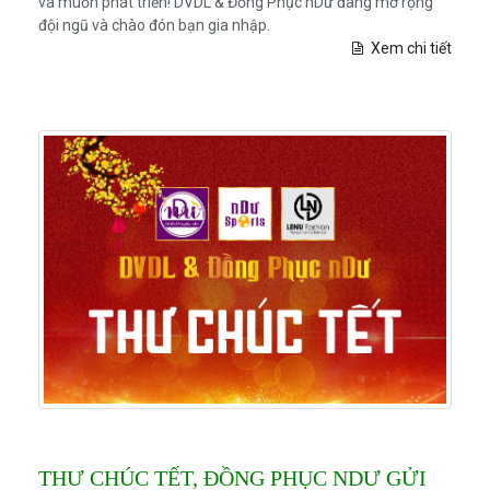
và muốn phát triển! DVDL & Đồng Phục nDư đang mở rộng
đội ngũ và chào đón bạn gia nhập.
Xem chi tiết
THƯ CHÚC TẾT, ĐỒNG PHỤC NDƯ GỬI