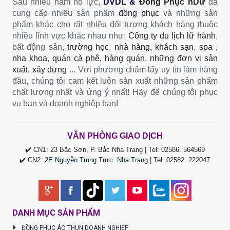
Sau nhiều năm nỗ lực,
DVDL &
Đồng Phục nDư
đã
cung cấp nhiều sản phẩm
đồng phục
và những sản
phẩm khác cho rất nhiều đối tượng khách hàng thuộc
nhiều lĩnh vực khác nhau như:
Công ty du lịch lữ hành
,
bất động sản,
trường học
,
nhà hàng, khách sạn
,
spa ,
nha khoa
,
quán cà phê, hàng quán
,
những đơn vị sản
xuất, xây dựng
... Với phương châm lấy uy tín làm hàng
đầu, chúng tôi cam kết luôn sản xuất những sản phẩm
chất lượng nhất và ứng ý nhất! Hãy để chúng tôi phục
vụ bạn và doanh nghiệp bạn!
VĂN PHÒNG GIAO DỊCH
✔️ CN1: 23 Bắc Sơn, P. Bắc Nha Trang | Tel:
02586. 564569
✔️ CN2:
2E Nguyễn Trung Trực. Nha Trang |
Tel
:
02582. 222047
DANH MỤC SẢN PHẨM
ĐỒNG PHỤC ÁO THUN DOANH NGHIỆP