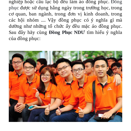
Bảng màu
nghiệp hoặc câu lạc bộ đều làm áo đồng phục.
Đồng
phục
được sử dụng hằng ngày trong trường học, trong
cơ quan, ban ngành, trong đơn vị kinh doanh, trong
Tin tức
các hội nhóm .... Vậy đồng phục có ý nghĩa gì mà
dường như những tổ chức ấy đều mặc áo đồng phục.
Hướng dẫn
Sau đây hãy cùng
Đồng Phục NDƯ
tìm hiểu ý nghĩa
của đồng phục:
Liên hệ