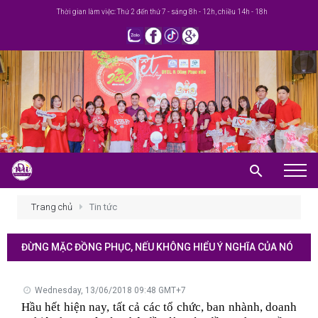
Thời gian làm việc: Thứ 2 đến thứ 7 - sáng 8h - 12h, chiều 14h - 18h
Trang chủ
Trang chủ
Tin tức
Giới thiệu
ĐỪNG MẶC ĐỒNG PHỤC, NẾU KHÔNG HIỂU Ý NGHĨA CỦA NÓ
Khuyến mãi
Sản phẩm
Wednesday, 13/06/2018 09:48 GMT+7
Hầu hết hiện nay, tất cả các tổ chức, ban nhành, doanh