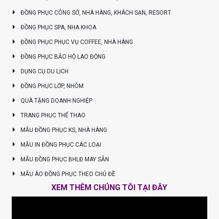
ĐỒNG PHỤC CÔNG SỞ, NHÀ HÀNG, KHÁCH SẠN, RESORT
ĐỒNG PHỤC SPA, NHA KHOA
ĐỒNG PHỤC PHỤC VỤ COFFEE, NHÀ HÀNG
ĐỒNG PHỤC BẢO HỘ LAO ĐỘNG
DỤNG CỤ DU LỊCH
ĐỒNG PHỤC LỚP, NHÓM
QUÀ TẶNG DOANH NGHIỆP
TRANG PHỤC THỂ THAO
MẪU ĐỒNG PHỤC KS, NHÀ HÀNG
MẪU IN ĐỒNG PHỤC CÁC LOẠI
MẪU ĐỒNG PHỤC BHLĐ MAY SẴN
MẪU ÁO ĐỒNG PHỤC THEO CHỦ ĐỀ
XEM THÊM CHÚNG TÔI TẠI ĐÂY