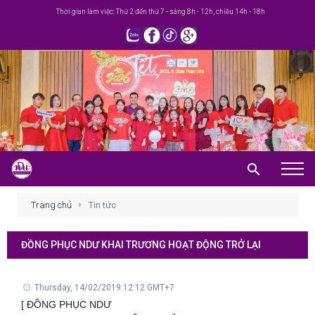
Thời gian làm việc: Thứ 2 đến thứ 7 - sáng 8h - 12h, chiều 14h - 18h
Trang chủ
Trang chủ
Tin tức
Giới thiệu
ĐỒNG PHỤC NDƯ KHAI TRƯƠNG HOẠT ĐỘNG TRỞ LẠI
Khuyến mãi
Sản phẩm
Thursday, 14/02/2019 12:12 GMT+7
[ ĐỒNG PHỤC NDƯ