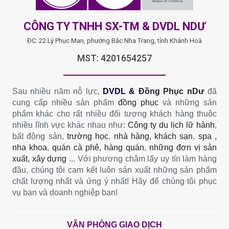
CÔNG TY TNHH SX-TM & DVDL NDƯ
ĐC: 22 Lý Phục Man, phường Bắc Nha Trang, tỉnh Khánh Hoà
MST: 4201654257
Sau nhiều năm nỗ lực,
DVDL &
Đồng Phục nDư
đã
cung cấp nhiều sản phẩm
đồng phục
và những sản
phẩm khác cho rất nhiều đối tượng khách hàng thuộc
nhiều lĩnh vực khác nhau như:
Công ty du lịch lữ hành
,
bất động sản,
trường học
,
nhà hàng, khách sạn
,
spa ,
nha khoa
,
quán cà phê, hàng quán
,
những đơn vị sản
xuất, xây dựng
... Với phương châm lấy uy tín làm hàng
đầu, chúng tôi cam kết luôn sản xuất những sản phẩm
chất lượng nhất và ứng ý nhất! Hãy để chúng tôi phục
vụ bạn và doanh nghiệp bạn!
VĂN PHÒNG GIAO DỊCH