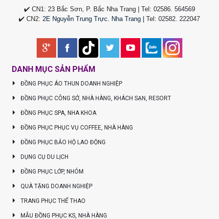
✔️ CN1: 23 Bắc Sơn, P. Bắc Nha Trang | Tel:
02586. 564569
✔️ CN2:
2E Nguyễn Trung Trực. Nha Trang |
Tel
:
02582. 222047
DANH MỤC SẢN PHẨM
ĐỒNG PHỤC ÁO THUN DOANH NGHIỆP
ĐỒNG PHỤC CÔNG SỞ, NHÀ HÀNG, KHÁCH SẠN, RESORT
ĐỒNG PHỤC SPA, NHA KHOA
ĐỒNG PHỤC PHỤC VỤ COFFEE, NHÀ HÀNG
ĐỒNG PHỤC BẢO HỘ LAO ĐỘNG
DỤNG CỤ DU LỊCH
ĐỒNG PHỤC LỚP, NHÓM
QUÀ TẶNG DOANH NGHIỆP
TRANG PHỤC THỂ THAO
MẪU ĐỒNG PHỤC KS, NHÀ HÀNG