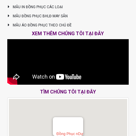
MẪU IN ĐỒNG PHỤC CÁC LOẠI
MẪU ĐỒNG PHỤC BHLĐ MAY SẴN
MẪU ÁO ĐỒNG PHỤC THEO CHỦ ĐỀ
XEM THÊM CHÚNG TÔI TẠI ĐÂY
TÌM CHÚNG TÔI TẠI ĐÂY
Đồng Phục nDư