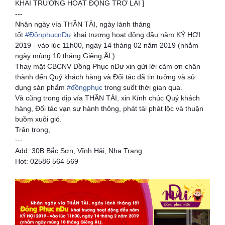
Bảng màu
KHAI TRƯƠNG HOẠT ĐỘNG TRỞ LẠI ]
---
Tin tức
Nhân ngày vía THẦN TÀI, ngày lành tháng
tốt
#
ĐồnphụcnDư
khai trương hoạt động đầu năm KỶ HỢI
2019 - vào lúc 11h00, ngày 14 tháng 02 năm 2019 (nhằm
Hướng dẫn
ngày mùng 10 tháng Giêng ÂL)
Thay mặt CBCNV Đồng Phục nDư xin gửi lời cảm ơn chân
Liên hệ
thành đến Quý khách hàng và Đối tác đã tin tưởng và sử
dụng sản phẩm
#
đồngphục
trong suốt thời gian qua.
Và cũng trong dịp vía THẦN TÀI, xin Kính chúc Quý khách
hàng, Đối tác vạn sự hành thông, phát tài phát lộc và thuận
buồm xuôi gió.
Trân trọng,
---
Add: 30B Bắc Sơn, Vĩnh Hải, Nha Trang
Hot: 02586 564 569